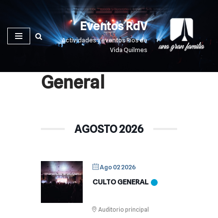
Eventos RdV
Saltar
al
Actividades y eventos Ríos de
contenido
Vida Quilmes
General
AGOSTO 2026
Ago 02 2026
CULTO GENERAL
Auditorio principal