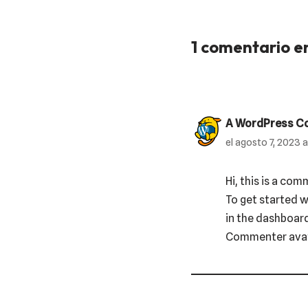
1 comentario en
A WordPress C
el agosto 7, 2023 a
Hi, this is a com
To get started 
in the dashboard
Commenter ava