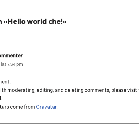
 «Hello world che!»
ommenter
 las 7:34 pm
ment.
with moderating, editing, and deleting comments, please vis
.
tars come from
Gravatar
.