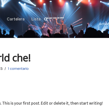
Cartelera
Lista
Activi
ld che!
23
1 comentario
is is your first post. Edit or delete it, then start writing!