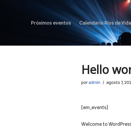
Saltar
Próximos eventos
Calendario Ríos de Vida
al
contenido
Hello wor
por
admin
agosto 7, 20
[em_events]
Welcome to WordPress. Th