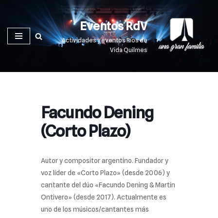
Eventos RdV
Saltar
al
Actividades y eventos Ríos de
contenido
Vida Quilmes
Facundo Dening
(Corto Plazo)
Autor y compositor argentino. Fundador y
voz líder de «Corto Plazo» (desde 2006) y
cantante del dúo «Facundo Dening & Martín
Ontivero» (desde 2017). Actualmente es
uno de los músicos/cantantes más